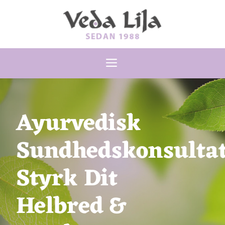
Hop
til
indhold
Menu
Ayurvedisk
Sundhedskonsultat
Styrk Dit
Helbred &