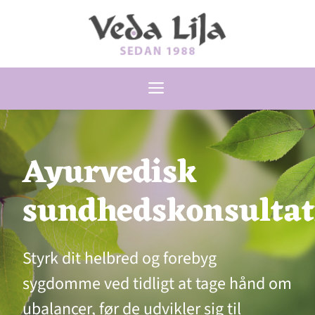
Hop
til
indhold
Menu
Ayurvedisk
sundhedskonsultat
Styrk dit helbred og forebyg
sygdomme ved tidligt at tage hånd om
ubalancer, før de udvikler sig til