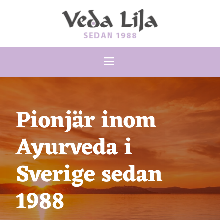
Hoppa
till
innehåll
Meny
Pionjär inom
Ayurveda i
Sverige sedan
1988