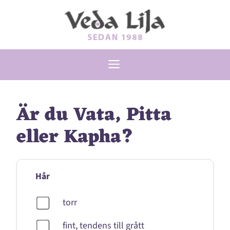
Hoppa
till
innehåll
Meny
Är du Vata, Pitta
eller Kapha?
Hår
torr
fint, tendens till grått