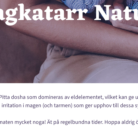
gkatarr Natu
t Pitta dosha som domineras av eldelementet, vilket kan ge
en irritation i magen (och tarmen) som ger upphov till dessa
ga maten mycket noga! Ät på regelbundna tider. Hoppa aldrig 