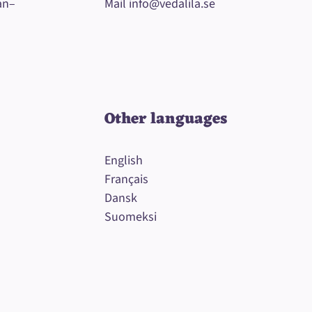
an–
Mail
info@vedalila.se
Other languages
English
Français
Dansk
Suomeksi