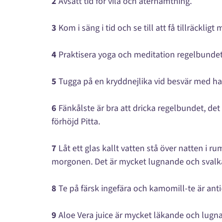
2
Avsätt tid för vila och återhämtning.
3
Kom i säng i tid och se till att få tillräcklig
4
Praktisera yoga och meditation regelbundet
5
Tugga på en kryddnejlika vid besvär med ha
6
Fänkålste är bra att dricka regelbundet, d
förhöjd Pitta.
7
Låt ett glas kallt vatten stå över natten i 
morgonen. Det är mycket lugnande och svalk
8
Te på färsk ingefära och kamomill-te är ant
9
Aloe Vera juice är mycket läkande och lug