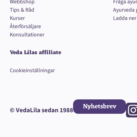
Webbshop
Fråga ayu
Tips & Råd
Ayurveda 
Kurser
Ladda ner
Återförsäljare
Konsultationer
Veda Lilas affiliate
Cookieinställningar
Nyhetsbrev
© VedaLila sedan 1988