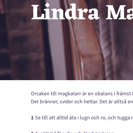
Lindra Ma
Orsaken till magkatarr är en obalans i främs
Det bränner, svider och hettar. Det är alltså 
1
Se till att alltid äta i lugn och ro, och tug