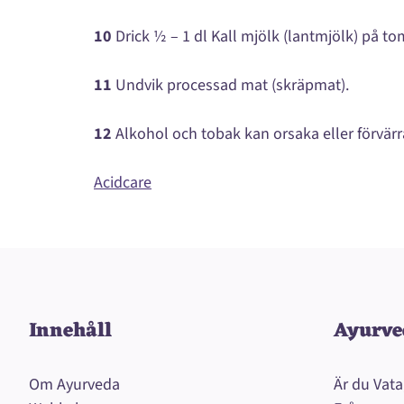
10
Drick ½ – 1 dl Kall mjölk (lantmjölk) på t
11
Undvik processad mat (skräpmat).
12
Alkohol och tobak kan orsaka eller förvä
Acidcare
Innehåll
Ayurve
Om Ayurveda
Är du Vata