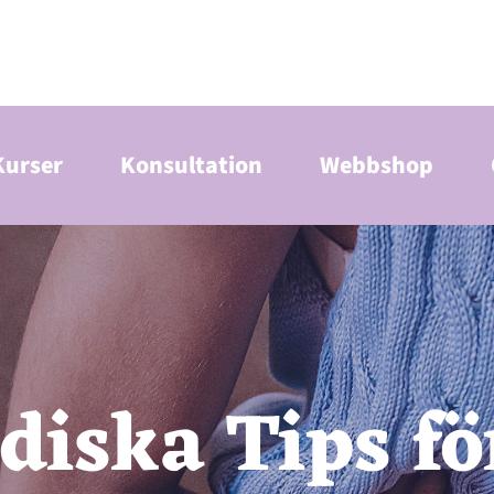
Kurser
Konsultation
Webbshop
diska Tips fö