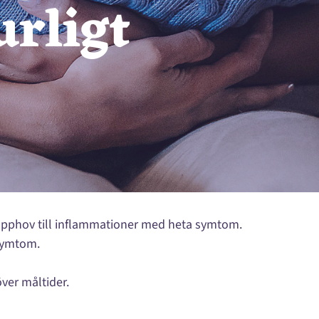
rligt
 upphov till inflammationer med heta symtom.
 symtom.
över måltider.