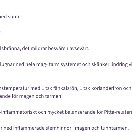
t med sömn.
.
lsbränna, det mildrar besvären avsevärt.
et lugnar ned hela mag- tarm systemet och skänker lindring
rumstemperatur med 1 tsk fänkålsrön, 1 tsk korianderfrön och
ande för magen och tarmen.
i-inflammatoriskt och mycket balanserande för Pitta-relate
nar ned inflammerade slemhinnor i magen och tunntarmen.