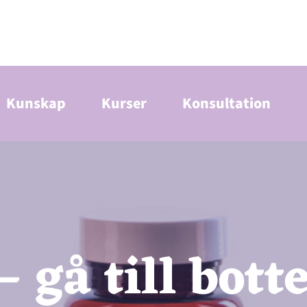
Kunskap
Kurser
Konsultation
– gå till bot