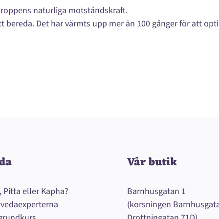
 kroppens naturliga motståndskraft.
 bereda. Det har värmts upp mer än 100 gånger för att optim
da
Vår butik
, Pitta eller Kapha?
Barnhusgatan 1
rvedaexperterna
(korsningen Barnhusgat
grundkurs
Drottningatan 71D)