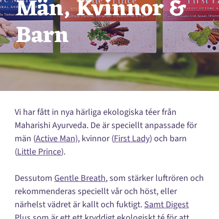
Män, Kvinnor &
Barn
Vi har fått in nya härliga ekologiska téer från
Maharishi Ayurveda. De är speciellt anpassade för
män (
Active Man)
, kvinnor (
First Lady
) och barn
(
Little Prince
).
Dessutom
Gentle Breath
, som stärker luftrören och
rekommenderas speciellt vår och höst, eller
närhelst vädret är kallt och fuktigt.
Samt Digest
Plus
som är ett ett kryddigt ekologiskt té för att