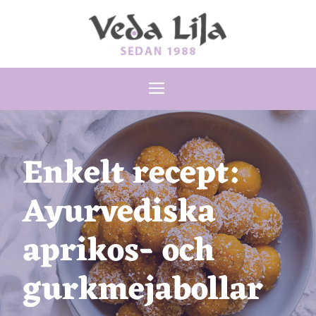
Hoppa
till
innehåll
Meny
Enkelt recept:
Ayurvediska
aprikos- och
gurkmejabollar